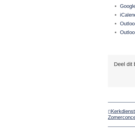
Google
Agenda
iCalen
Nieuws
Outloo
Outloo
Contact
Deel dit 
Kerkdienst
Zomerconce