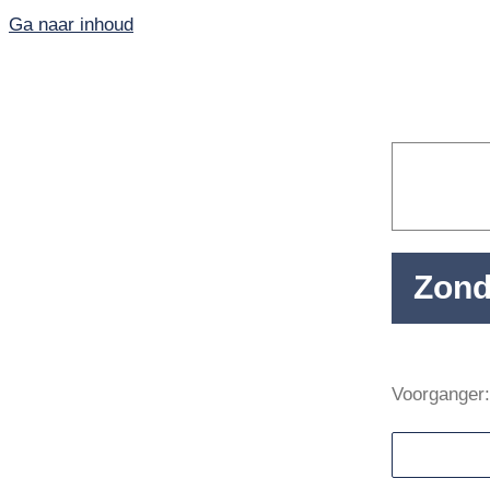
Ga naar inhoud
Zond
Home
Voorganger:
PKN-Vianen
Kunst en cultuur