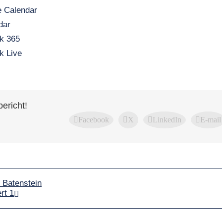
 Calendar
dar
k 365
k Live
bericht!
Facebook
X
LinkedIn
E-mail
 Batenstein
rt 1