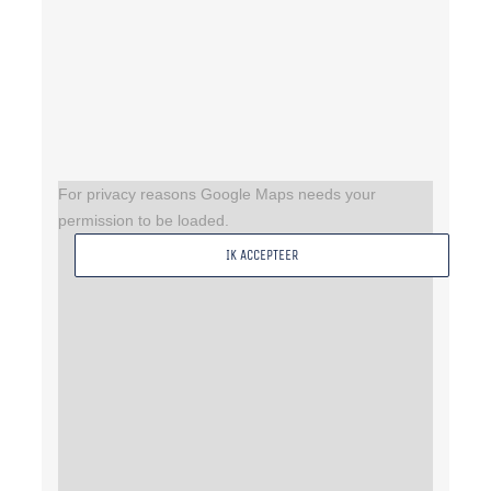
For privacy reasons Google Maps needs your
permission to be loaded.
IK ACCEPTEER