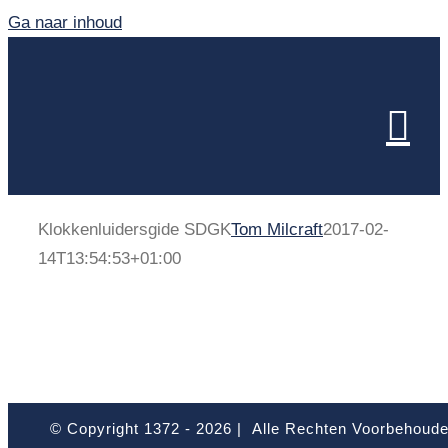
Ga naar inhoud
Klokkenluidersgide SDGK
Tom Milcraft
2017-02-
14T13:54:53+01:00
© Copyright 1372 -
2026 | Alle Rechten Voorbehoud