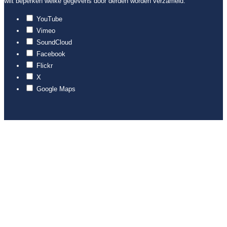
wilt beperken welke gegevens door derden worden verzameld.
YouTube
Vimeo
SoundCloud
Facebook
Flickr
X
Google Maps