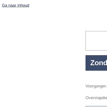
Ga naar inhoud
Zond
Home
Voorganger:
PKN-Vianen
Overstapdie
Kunst en cultuur