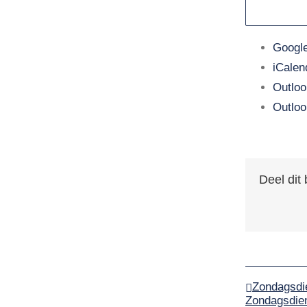
Agenda
Google
Nieuws
iCalen
Contact
Outloo
Outloo
Deel dit 
Zondagsdi
Zondagsdie