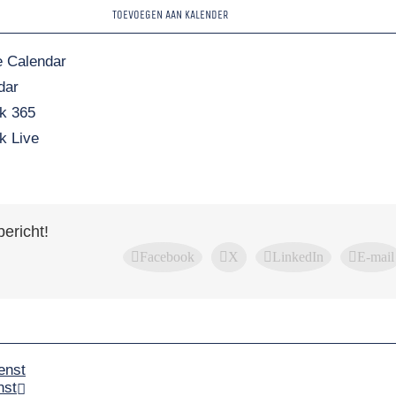
TOEVOEGEN AAN KALENDER
 Calendar
dar
k 365
k Live
bericht!
Facebook
X
LinkedIn
E-mail
enst
nst