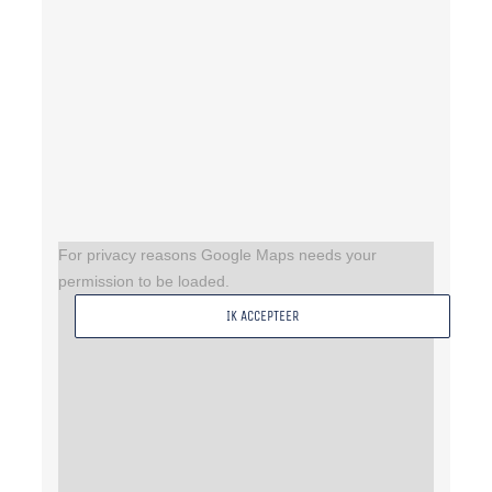
For privacy reasons Google Maps needs your
permission to be loaded.
IK ACCEPTEER