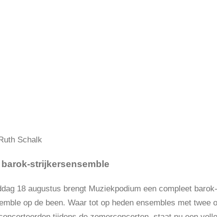
Ruth Schalk
barok-strijkersensemble
dag 18 augustus brengt Muziekpodium een compleet barok
semble op de been. Waar tot op heden ensembles met twee o
 concerteerden tijdens de zomerconcerten, staat nu een voll