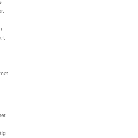
e
r.
n
el,
h
 met
met
tig