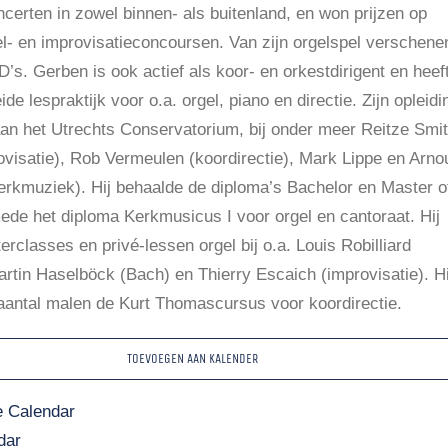
certen in zowel binnen- als buitenland, en won prijzen op
el- en improvisatieconcoursen. Van zijn orgelspel verschene
s. Gerben is ook actief als koor- en orkestdirigent en heef
ide lespraktijk voor o.a. orgel, piano en directie. Zijn opleidi
 aan het Utrechts Conservatorium, bij onder meer Reitze Smi
rovisatie), Rob Vermeulen (koordirectie), Mark Lippe en Arno
erkmuziek). Hij behaalde de diploma’s Bachelor en Master o
ede het diploma Kerkmusicus I voor orgel en cantoraat. Hij
rclasses en privé-lessen orgel bij o.a. Louis Robilliard
artin Haselböck (Bach) en Thierry Escaich (improvisatie). Hi
aantal malen de Kurt Thomascursus voor koordirectie.
TOEVOEGEN AAN KALENDER
 Calendar
dar