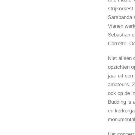
strijkorkes
Sarabanda s
Vianen werk
Sebastian e
Corrette. Oo
Niet alleen
opzichten o
jaar uit ee
amateurs. Z
ook op de in
Budding is 
en kerkorga
monumentale
Het concert 