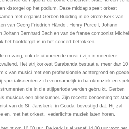
t en kistorgel op het podium. Deze middag speelt orkest
amen met organist Gerben Budding in de Grote Kerk van
en van Georg Friedrich Händel, Henry Purcell, Johann
n Johann Bernhard Bach en van de franse componist Michel
k het hoofdorgel is in het concert betrokken.
 de omvang, ook de uitvoerende musici zijn in meerdere
pvallend. Het strijkorkest Sarabanda bestaat al meer dan 10
n mix van musici met een professionele achtergrond en goede
ij specialiseerden zich voornamelijk in barokmuziek en spel
strumenten die in die stijlperiode werden gebruikt. Gerben
als musicus een alleskunner. Zijn recente benoeming tot sta
nist van de St. Janskerk in Gouda bevestigd dat. Hij zal
 en, met het orkest, vederlichte muziek laten horen.
begint om 16.00 uur. De kerk is al vanaf 14.00 uur voor het