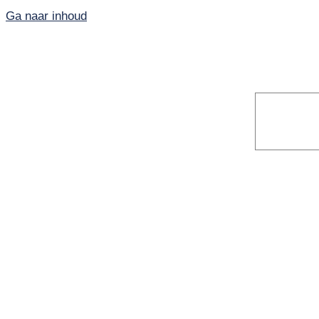
Ga naar inhoud
Home
PKN-Vianen
Kunst en cultuur