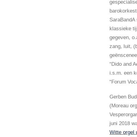
gespecialise
barokorkeste
SaraBandA s
klassieke ti
gegeven, o.a
zang, luit, 
geënsceneer
“Dido and A
i.s.m. een 
“Forum Voca
Gerben Budd
(Moreau org
Vesperorgan
juni 2018 w
Witte orgel 