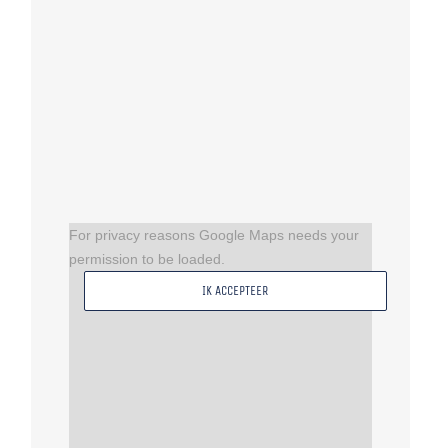
For privacy reasons Google Maps needs your
permission to be loaded.
IK ACCEPTEER