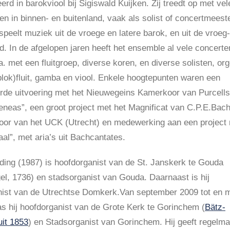
erd in barokviool bij Sigiswald Kuijken. Zij treedt op met vel
n in binnen- en buitenland, vaak als solist of concertmeeste
peelt muziek uit de vroege en latere barok, en uit de vroeg-
jd. In de afgelopen jaren heeft het ensemble al vele concerte
. met een fluitgroep, diverse koren, en diverse solisten, org
(blok)fluit, gamba en viool. Enkele hoogtepunten waren een
de uitvoering met het Nieuwegeins Kamerkoor van Purcells
eneas”, een groot project met het Magnificat van C.P.E.Bac
koor van het UCK (Utrecht) en medewerking aan een project
al”, met aria’s uit Bachcantates.
ing (1987) is hoofdorganist van de St. Janskerk te Gouda
el, 1736) en stadsorganist van Gouda. Daarnaast is hij
ist van de Utrechtse Domkerk.Van september 2009 tot en 
as hij hoofdorganist van de Grote Kerk te Gorinchem (
Bätz-
uit 1853
) en Stadsorganist van Gorinchem. Hij geeft regelma