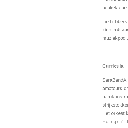
publiek open
Liefhebbers
zich ook aa
muziekpodi
Curricula
SaraBandA i
amateurs en
barok-instr
strijkstokke
Het orkest i
Holtrop. Zij