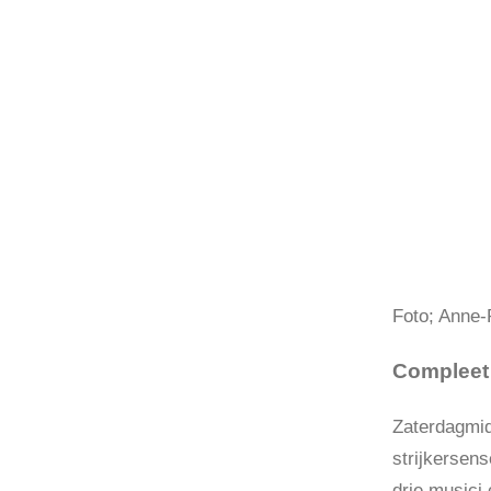
Foto; Anne-
Compleet 
Zaterdagmid
strijkersen
drie musici