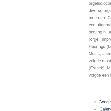
orgelsolocon
diverse org
meerdere CD’
een uitgebre
ontving hij
(orgel, imp
Heerings (k
Music, alsm
volgde maste
(Franck), M
volgde een 
Google
iCalen