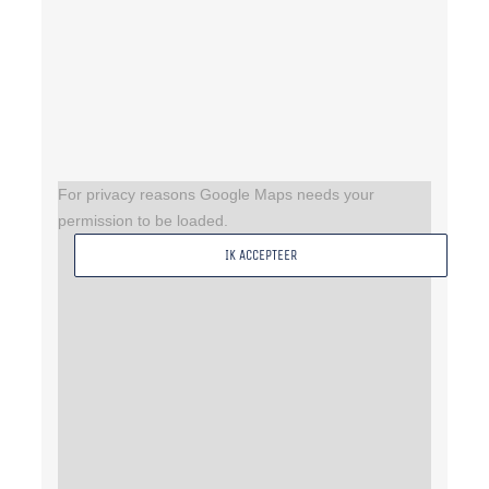
For privacy reasons Google Maps needs your
permission to be loaded.
IK ACCEPTEER