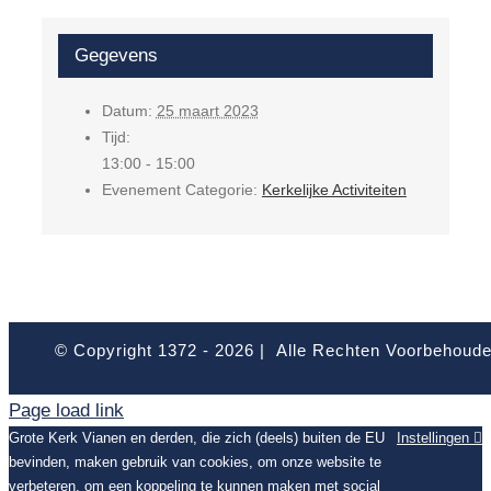
Gegevens
Datum:
25 maart 2023
Tijd:
13:00 - 15:00
Evenement Categorie:
Kerkelijke Activiteiten
© Copyright 1372 -
2026 | Alle Rechten Voorbehoud
Page load link
Grote Kerk Vianen en derden, die zich (deels) buiten de EU
Instellingen
bevinden, maken gebruik van cookies, om onze website te
verbeteren, om een koppeling te kunnen maken met social