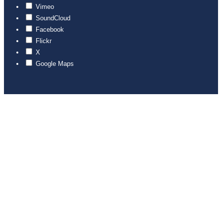
Vimeo
SoundCloud
Facebook
Flickr
X
Google Maps