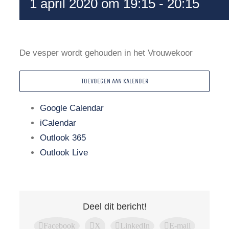
1 april 2020 om 19:15
-
20:15
De vesper wordt gehouden in het Vrouwekoor
TOEVOEGEN AAN KALENDER
Google Calendar
iCalendar
Outlook 365
Outlook Live
Deel dit bericht!
Facebook
X
LinkedIn
E-mail