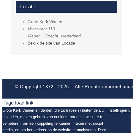
Locatie
Grote Kerk Vianen
Voorstraat 110
Vianen
Utrecht
Nederland
Bekijk de site van Locatie
© Copyright 1372 -
2026 | Alle Rechten Voorbehoud
Page load link
Grote Kerk Vianen en derden, die zich (deels) buiten de EU
Instellingen
bevinden, maken gebruik van cookies, om onze website te
verbeteren, om een koppeling te kunnen maken met social
media, en om het verkeer op de website te analyseren. Door