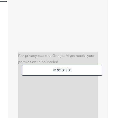
For privacy reasons Google Maps needs your
permission to be loaded.
IK ACCEPTEER