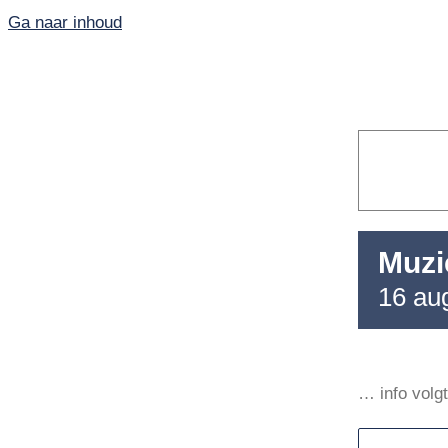
Ga naar inhoud
Muzi
16 au
Home
PKN-Vianen
… info volgt
Kunst en cultuur