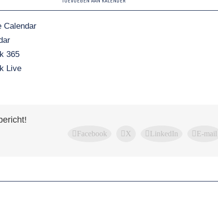
TOEVOEGEN AAN KALENDER
 Calendar
dar
k 365
k Live
bericht!
Facebook
X
LinkedIn
E-mail