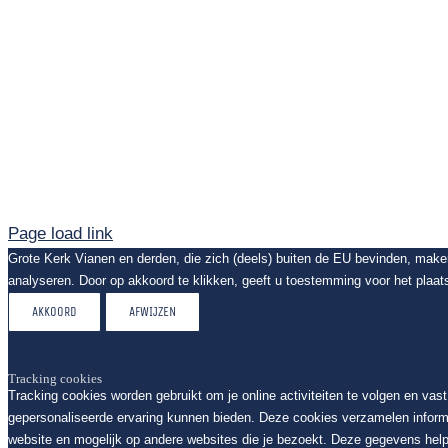
Page load link
Grote Kerk Vianen en derden, die zich (deels) buiten de EU bevinden, mak
analyseren. Door op akkoord te klikken, geeft u toestemming voor het plaat
AKKOORD
AFWIJZEN
Tracking cookies
Tracking cookies worden gebruikt om je online activiteiten te volgen en vas
gepersonaliseerde ervaring kunnen bieden. Deze cookies verzamelen inform
website en mogelijk op andere websites die je bezoekt. Deze gegevens help