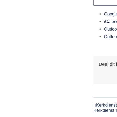
Agenda
Google
Nieuws
iCalen
Outloo
Contact
Outloo
Deel dit 
Kerkdienst
Kerkdienst