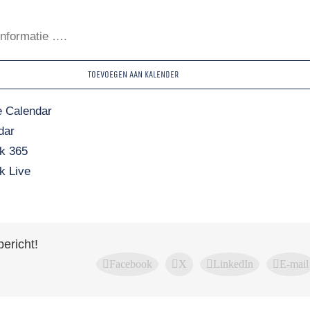
informatie ….
TOEVOEGEN AAN KALENDER
 Calendar
dar
k 365
k Live
bericht!
Facebook
X
LinkedIn
E-mail