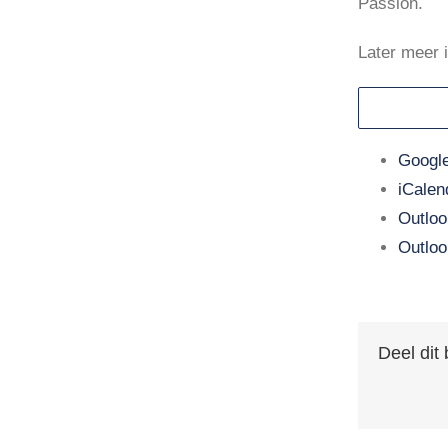
Passion.
Agenda
Later meer 
Nieuws
Contact
Google
iCalen
Outloo
Outloo
Deel dit 