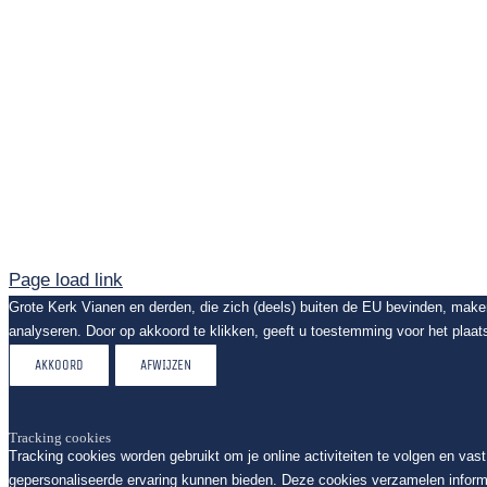
Page load link
Grote Kerk Vianen en derden, die zich (deels) buiten de EU bevinden, mak
analyseren. Door op akkoord te klikken, geeft u toestemming voor het plaat
AKKOORD
AFWIJZEN
Tracking cookies
Tracking cookies worden gebruikt om je online activiteiten te volgen en vas
gepersonaliseerde ervaring kunnen bieden. Deze cookies verzamelen inform