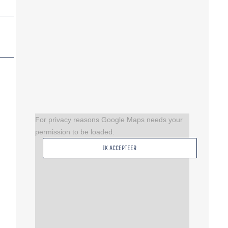
For privacy reasons Google Maps needs your
permission to be loaded.
IK ACCEPTEER