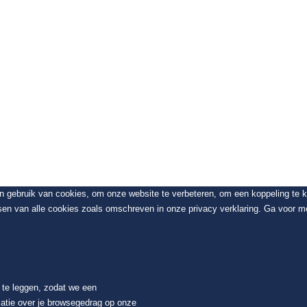
en gebruik van cookies, om onze website te verbeteren, om een koppeling te
sen van alle cookies zoals omschreven in onze privacy verklaring. Ga voor me
t te leggen, zodat we een
atie over je browsegedrag op onze