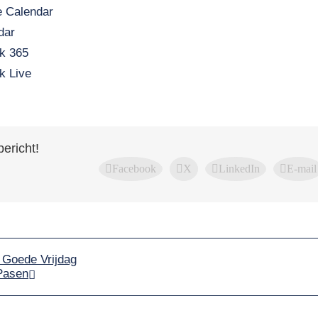
 Calendar
dar
k 365
k Live
bericht!
Facebook
X
LinkedIn
E-mail
 Goede Vrijdag
Pasen