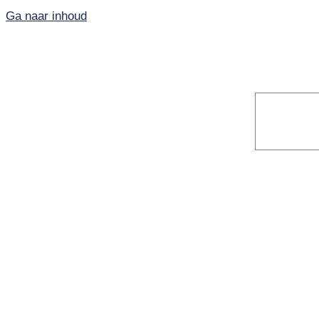
Ga naar inhoud
Home
PKN-Vianen
Kunst en cultuur