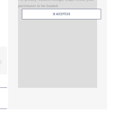
permission to be loaded.
IK ACCEPTEER