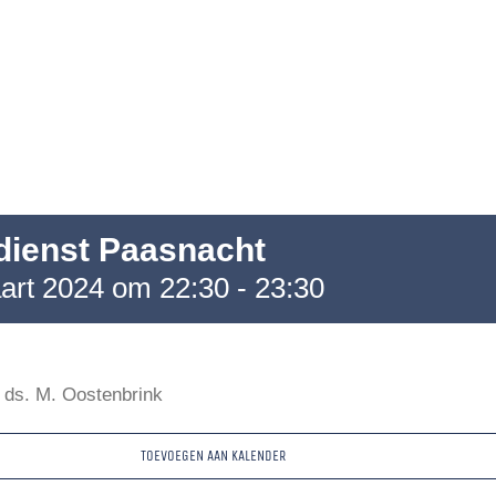
dienst Paasnacht
art 2024 om 22:30
-
23:30
 ds. M. Oostenbrink
TOEVOEGEN AAN KALENDER