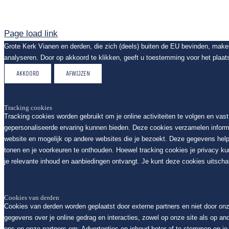
Page load link
Grote Kerk Vianen en derden, die zich (deels) buiten de EU bevinden, mak
analyseren. Door op akkoord te klikken, geeft u toestemming voor het plaat
AKKOORD
AFWIJZEN
Tracking cookies
Tracking cookies worden gebruikt om je online activiteiten te volgen en vas
gepersonaliseerde ervaring kunnen bieden. Deze cookies verzamelen inform
website en mogelijk op andere websites die je bezoekt. Deze gegevens help
tonen en je voorkeuren te onthouden. Hoewel tracking cookies je privacy k
je relevante inhoud en aanbiedingen ontvangt. Je kunt deze cookies uitschak
Cookies van derden
Cookies van derden worden geplaatst door externe partners en niet door on
gegevens over je online gedrag en interacties, zowel op onze site als op an
ons en onze partners om: Advertenties en inhoud beter af te stemmen op je i