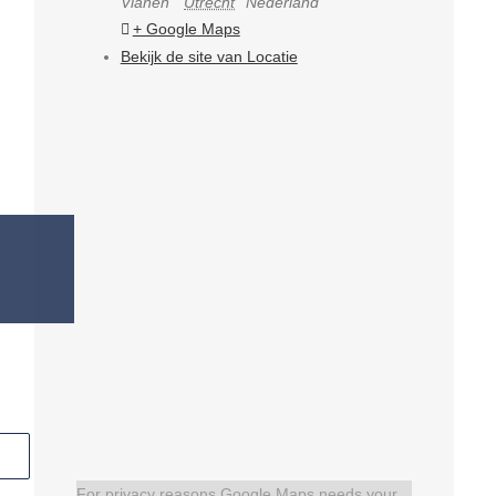
Vianen
Utrecht
Nederland
+ Google Maps
Bekijk de site van Locatie
For privacy reasons Google Maps needs your