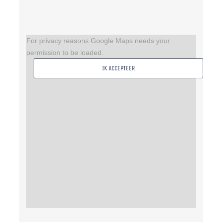
For privacy reasons Google Maps needs your
permission to be loaded.
IK ACCEPTEER