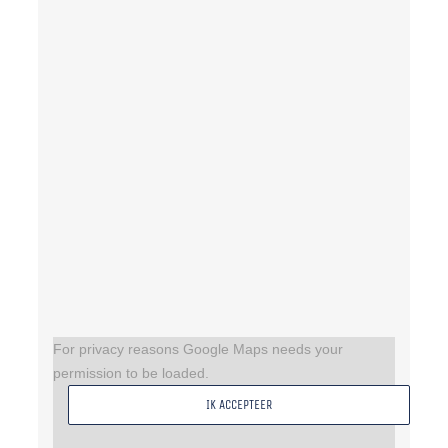
For privacy reasons Google Maps needs your
permission to be loaded.
IK ACCEPTEER