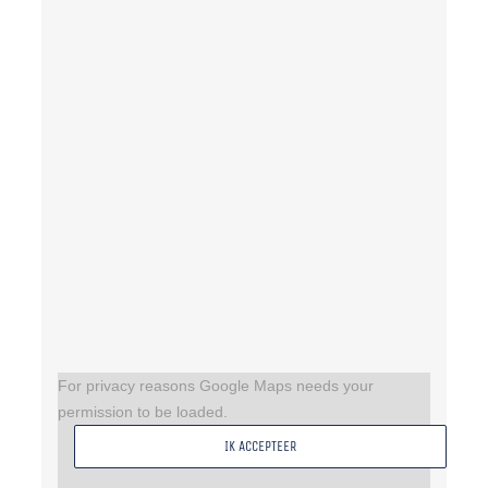
For privacy reasons Google Maps needs your
permission to be loaded.
IK ACCEPTEER