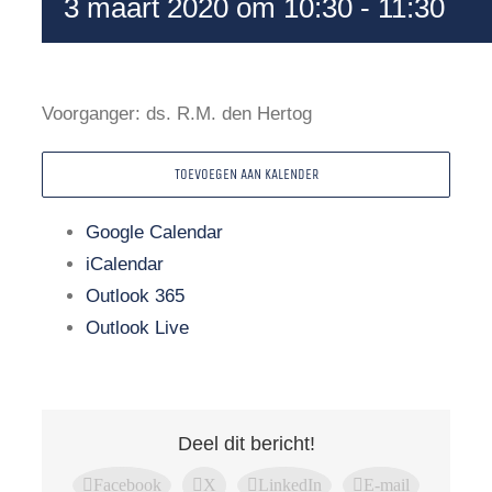
3 maart 2020 om 10:30
-
11:30
Voorganger: ds. R.M. den Hertog
TOEVOEGEN AAN KALENDER
Google Calendar
iCalendar
Outlook 365
Outlook Live
Deel dit bericht!
Facebook
X
LinkedIn
E-mail