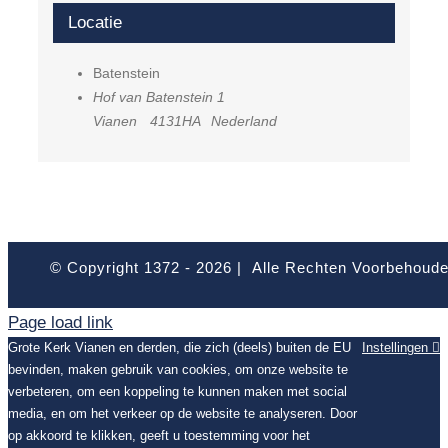
Locatie
Batenstein
Hof van Batenstein 1
Vianen
4131HA
Nederland
© Copyright 1372 -
2026 | Alle Rechten Voorbehoud
Page load link
Grote Kerk Vianen en derden, die zich (deels) buiten de EU
Instellingen
bevinden, maken gebruik van cookies, om onze website te
verbeteren, om een koppeling te kunnen maken met social
media, en om het verkeer op de website te analyseren. Door
op akkoord te klikken, geeft u toestemming voor het