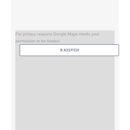
For privacy reasons Google Maps needs your
permission to be loaded.
IK ACCEPTEER