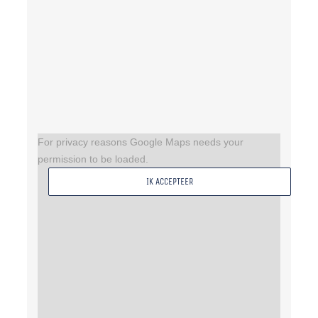
For privacy reasons Google Maps needs your
permission to be loaded.
IK ACCEPTEER