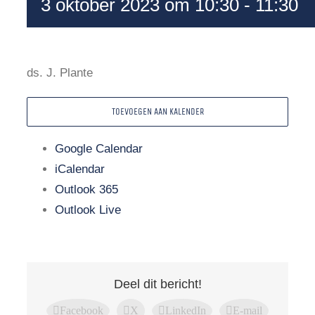
3 oktober 2023 om 10:30
-
11:30
ds. J. Plante
TOEVOEGEN AAN KALENDER
Google Calendar
iCalendar
Outlook 365
Outlook Live
Deel dit bericht!
Facebook
X
LinkedIn
E-mail