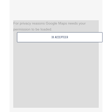
For privacy reasons Google Maps needs your
permission to be loaded.
IK ACCEPTEER