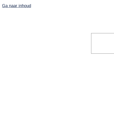
Ga naar inhoud
Home
PKN-Vianen
Kunst en cultuur