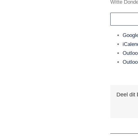
Witte Dond
Google
iCalen
Outloo
Outloo
Deel dit 