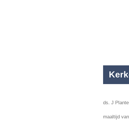
Agenda
Nieuws
Contact
Kerk
ds. J Plante
maaltijd va