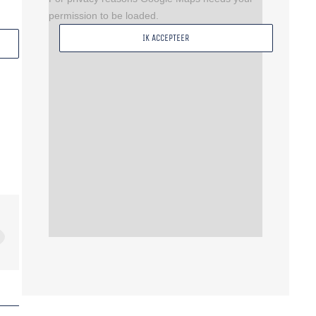
permission to be loaded.
IK ACCEPTEER