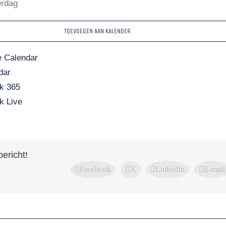
erdag
TOEVOEGEN AAN KALENDER
 Calendar
dar
k 365
k Live
bericht!
Facebook
X
LinkedIn
E-mail