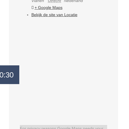
Vianen
Utrecht
Nederland
+ Google Maps
Bekijk de site van Locatie
0:30
For privacy reasons Google Maps needs your