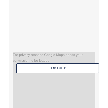
For privacy reasons Google Maps needs your
permission to be loaded.
IK ACCEPTEER