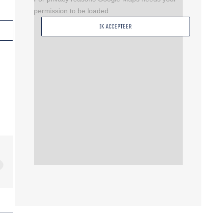
permission to be loaded.
IK ACCEPTEER