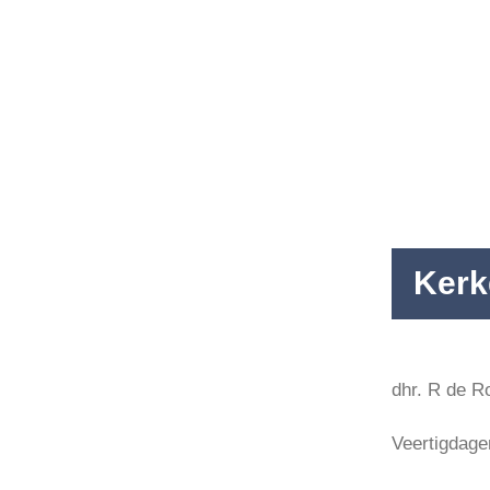
Agenda
Nieuws
Contact
Kerk
dhr. R de R
Veertigdagen