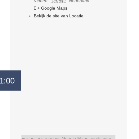
Vianen
Utrecht
Nederland
+ Google Maps
Bekijk de site van Locatie
1:00
For privacy reasons Google Maps needs your