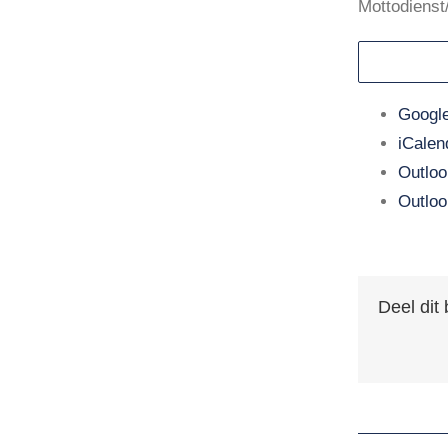
Mottodienst
Google
iCalen
Outloo
Outloo
Deel dit 