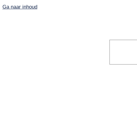
Ga naar inhoud
Home
PKN-Vianen
Kunst en cultuur