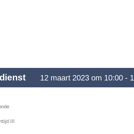
dienst
12 maart 2023 om 10:00
-
1
onde
tijd III