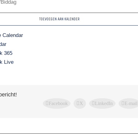
/Biddag
TOEVOEGEN AAN KALENDER
 Calendar
dar
k 365
k Live
bericht!
Facebook
X
LinkedIn
E-mail