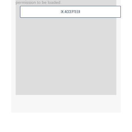
permission to be loaded.
IK ACCEPTEER