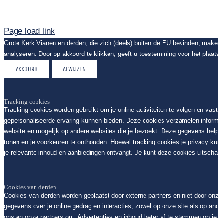
Page load link
Grote Kerk Vianen en derden, die zich (deels) buiten de EU bevinden, mak
analyseren. Door op akkoord te klikken, geeft u toestemming voor het plaat
AKKOORD
AFWIJZEN
Tracking cookies
Tracking cookies worden gebruikt om je online activiteiten te volgen en vas
gepersonaliseerde ervaring kunnen bieden. Deze cookies verzamelen inform
website en mogelijk op andere websites die je bezoekt. Deze gegevens help
tonen en je voorkeuren te onthouden. Hoewel tracking cookies je privacy k
je relevante inhoud en aanbiedingen ontvangt. Je kunt deze cookies uitschak
Cookies van derden
Cookies van derden worden geplaatst door externe partners en niet door on
gegevens over je online gedrag en interacties, zowel op onze site als op an
ons en onze partners om: Advertenties en inhoud beter af te stemmen op je i