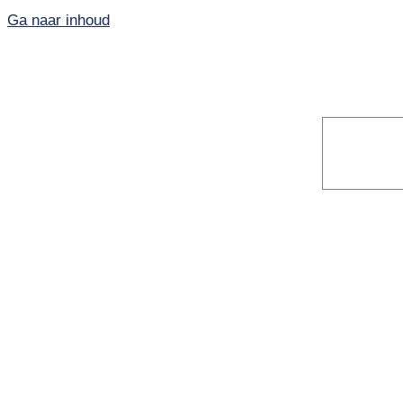
Ga naar inhoud
Home
PKN-Vianen
Kunst en cultuur