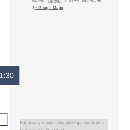
Vianen
Utrecht
4131HA
Nederland
+ Google Maps
1:30
For privacy reasons Google Maps needs your
permission to be loaded.