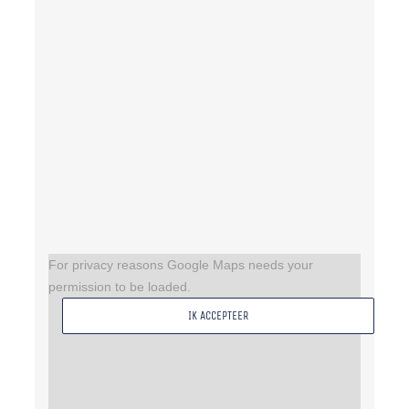
For privacy reasons Google Maps needs your
permission to be loaded.
IK ACCEPTEER