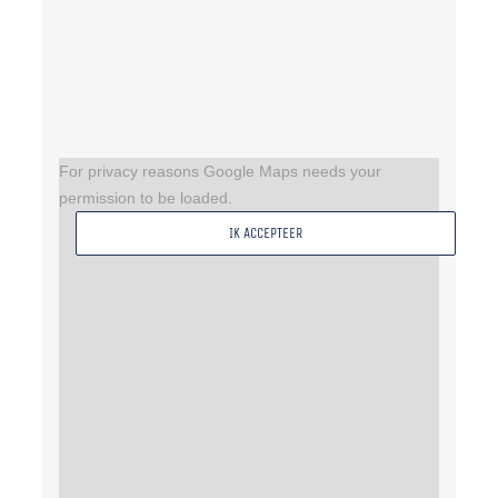
For privacy reasons Google Maps needs your
permission to be loaded.
IK ACCEPTEER