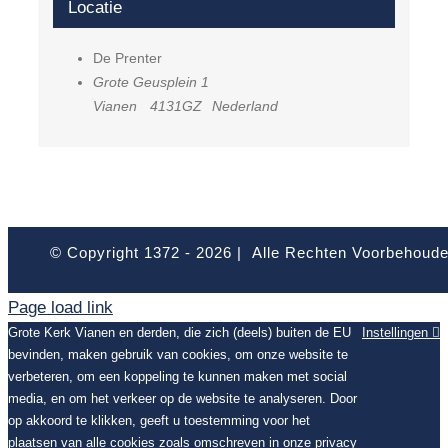
Locatie
De Prenter
Grote Geusplein 1
Vianen
4131GZ
Nederland
© Copyright 1372 -
2026 | Alle Rechten Voorbehoud
Page load link
Grote Kerk Vianen en derden, die zich (deels) buiten de EU
Instellingen
bevinden, maken gebruik van cookies, om onze website te
verbeteren, om een koppeling te kunnen maken met social
media, en om het verkeer op de website te analyseren. Door
op akkoord te klikken, geeft u toestemming voor het
plaatsen van alle cookies zoals omschreven in onze privacy