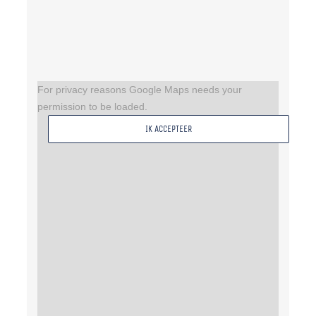
For privacy reasons Google Maps needs your
permission to be loaded.
IK ACCEPTEER