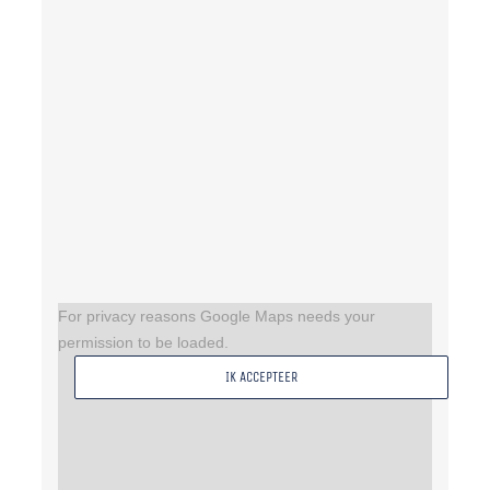
For privacy reasons Google Maps needs your
permission to be loaded.
IK ACCEPTEER