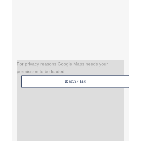
For privacy reasons Google Maps needs your
permission to be loaded.
IK ACCEPTEER