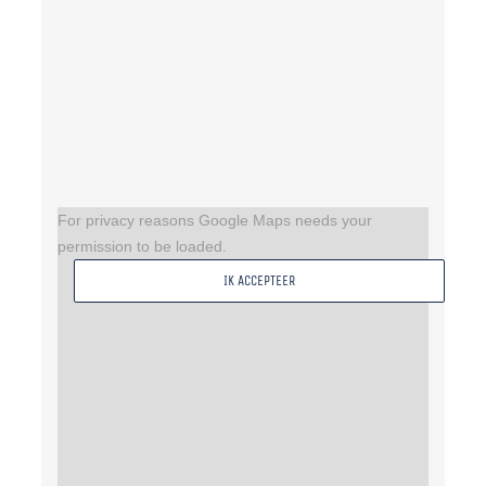
For privacy reasons Google Maps needs your
permission to be loaded.
IK ACCEPTEER