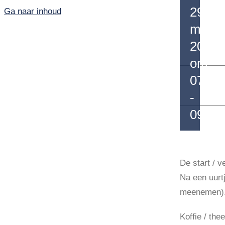
29
Ga naar inhoud
mei
2025
om
07:00
-
09:00
De start / 
Home
Na een uurt
meenemen)
PKN-Vianen
Koffie / the
Kunst en cultuur