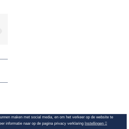
 kunnen maken met social media, en om het verkeer op de website te
er informatie naar op de pagina privacy verklaring
Instellingen