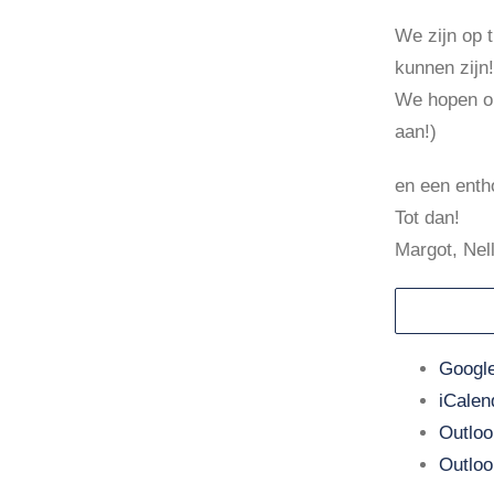
Agenda
We zijn op t
kunnen zijn!
Nieuws
We hopen o
Contact
aan!)
en een enth
Tot dan!
Margot, Nell
Google
iCalen
Outloo
Outloo