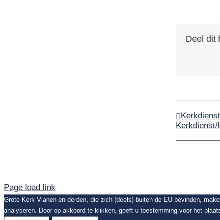
Deel dit 
Kerkdienst
Kerkdienst/
Page load link
Grote Kerk Vianen en derden, die zich (deels) buiten de EU bevinden, mak
analyseren. Door op akkoord te klikken, geeft u toestemming voor het plaat