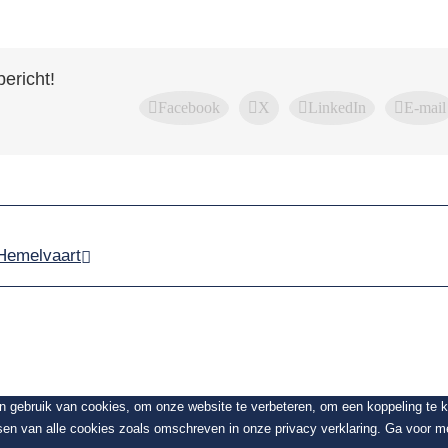
bericht!
Facebook
X
LinkedIn
E-mail
Hemelvaart
en gebruik van cookies, om onze website te verbeteren, om een koppeling te
sen van alle cookies zoals omschreven in onze privacy verklaring. Ga voor me