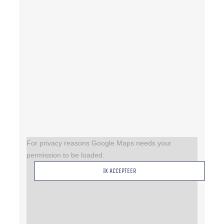
For privacy reasons Google Maps needs your
permission to be loaded.
IK ACCEPTEER