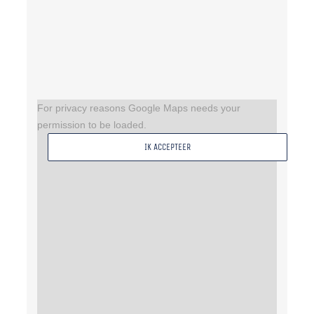
For privacy reasons Google Maps needs your
permission to be loaded.
IK ACCEPTEER